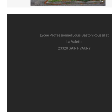
AFFECTATION & INSCRIPTION
L’A
INTENDANCE
FCI
Lycée Professionnel Louis Gaston Roussillat
PUB
La Valette
23320 SAINT-VAURY