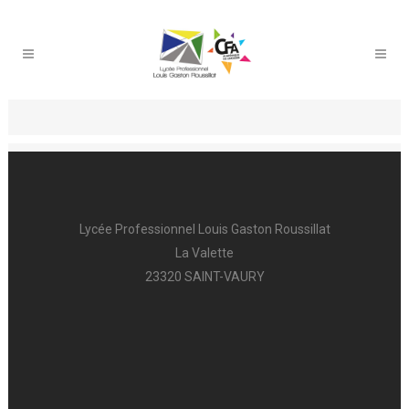
Lycée Professionnel Louis Gaston Roussillat
La Valette
23320 SAINT-VAURY