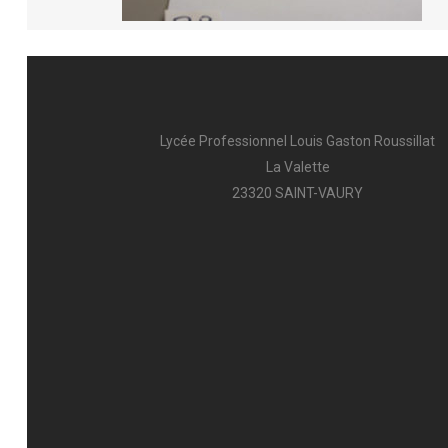
AFFECTATION & INSCRIPTION
L’A
INTENDANCE
FCI
Lycée Professionnel Louis Gaston Roussillat
PUB
La Valette
23320 SAINT-VAURY