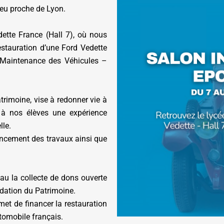
eu proche de Lyon.
SSISTANTE SOCIALE
ette France (Hall 7), où nous
estauration d’une Ford Vedette
 Maintenance des Véhicules –
L : PRÉPA CONCOURS SÉCURITÉ
LIQUE
LE RÉSEAU DES POSSIBLES
trimoine, vise à redonner vie à
 à nos élèves une expérience
lle.
vancement des travaux ainsi que
au la collecte de dons ouverte
ndation du Patrimoine.
et de financer la restauration
tomobile français.