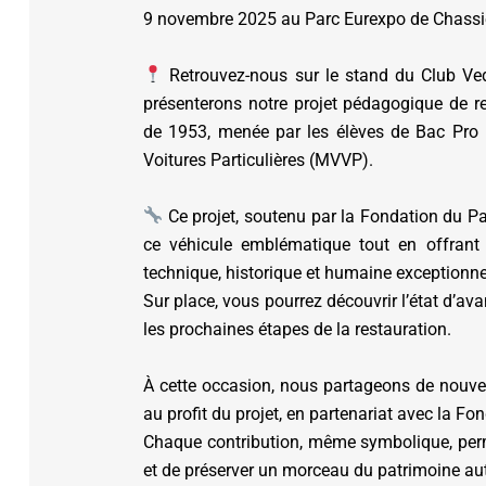
9 novembre 2025 au Parc Eurexpo de Chassi
AFFECTATION & INSCRIPTION
L’A
INTENDANCE
Retrouvez-nous sur le stand du Club Ved
présenterons notre projet pédagogique de r
de 1953, menée par les élèves de Bac Pro
FCI
Voitures Particulières (MVVP).
PUB
Ce projet, soutenu par la Fondation du Pa
ce véhicule emblématique tout en offrant
technique, historique et humaine exceptionne
Sur place, vous pourrez découvrir l’état d’a
les prochaines étapes de la restauration.
À cette occasion, nous partageons de nouve
au profit du projet, en partenariat avec la Fo
Chaque contribution, même symbolique, perm
et de préserver un morceau du patrimoine au