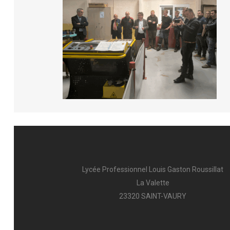
AFFECTATION & INSCRIPTION
L’A
INTENDANCE
FCI
PUB
Lycée Professionnel Louis Gaston Roussillat
La Valette
23320 SAINT-VAURY