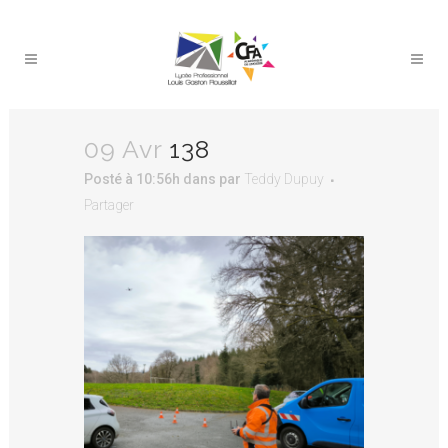
09 Avr
138
Posté à 10:56h
dans
par
Teddy Dupuy
Partager