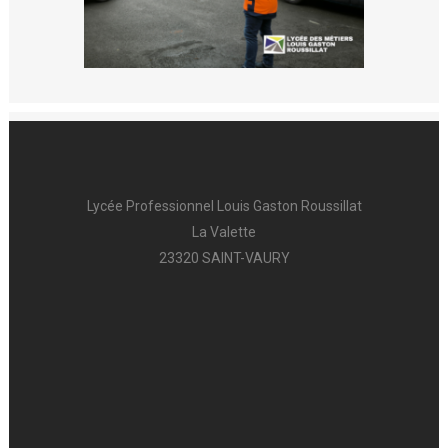
Lycée Professionnel Louis Gaston Roussillat
La Valette
23320 SAINT-VAURY