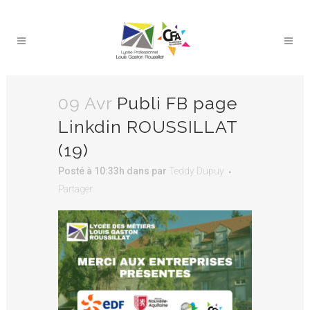
09 Avr
Publi FB page
Linkdin ROUSSILLAT
(19)
Posté à 10:33h
dans
par
Teddy Dupuy
Partager