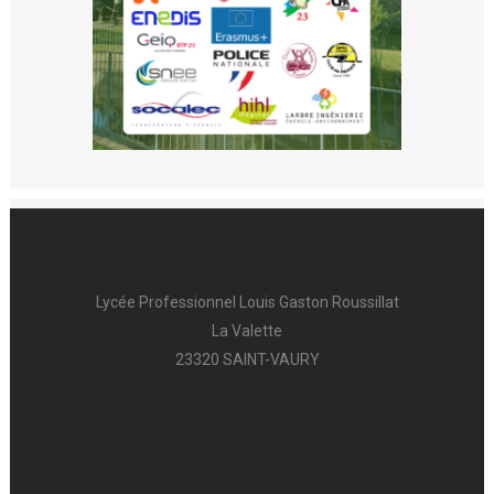
Lycée Professionnel Louis Gaston Roussillat
La Valette
23320 SAINT-VAURY