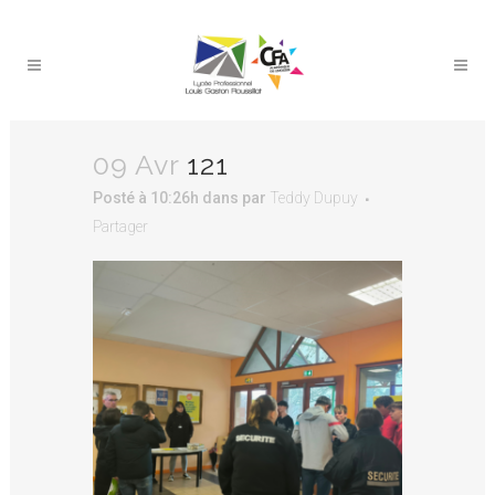
09 Avr
121
Posté à 10:26h
dans
par
Teddy Dupuy
Partager