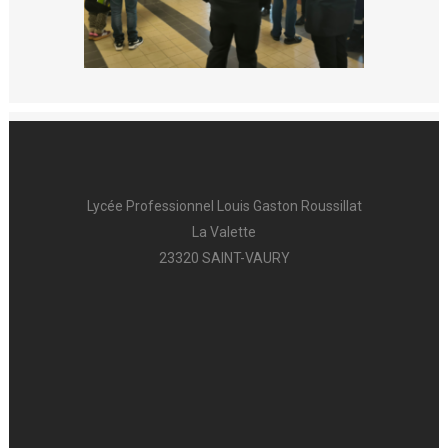
Lycée Professionnel Louis Gaston Roussillat
La Valette
23320 SAINT-VAURY