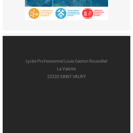
Lycée Professionnel Louis Gaston Roussillat
La Valette
23320 SAINT-VAURY