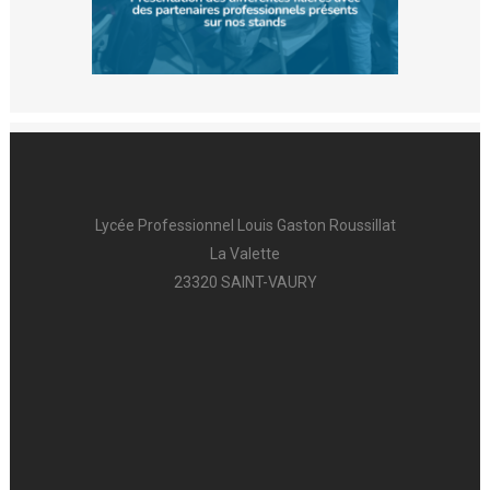
Lycée Professionnel Louis Gaston Roussillat
La Valette
23320 SAINT-VAURY