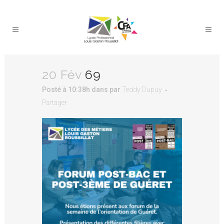
20 Fév
69
Posté à 10:38h
dans
par
Teddy Dupuy
Partager