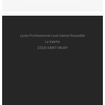
Lycée Professionnel Louis Gaston Roussillat
La Valette
23320 SAINT-VAURY