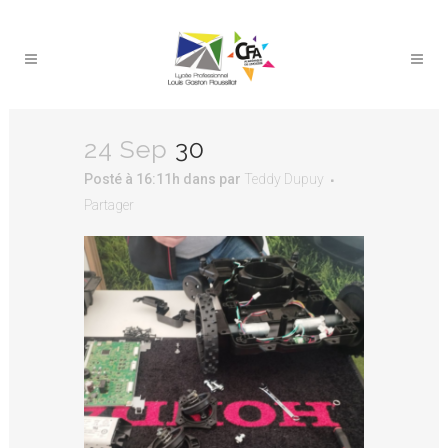
24 Sep
30
Posté à 16:11h
dans
par
Teddy Dupuy
Partager