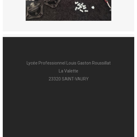
Lycée Professionnel Louis Gaston Roussillat
La Valette
23320 SAINT-VAURY