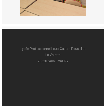
Lycée Professionnel Louis Gaston Roussillat
La Valette
23320 SAINT-VAURY