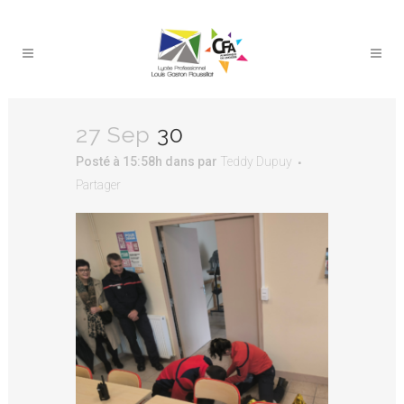
27 Sep
30
Posté à 15:58h
dans
par
Teddy Dupuy
Partager