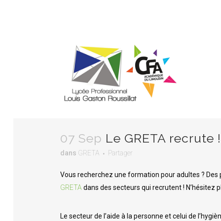
07 Sep
Le GRETA recrute !
dans
GRETA
Partager
LE MOT DU PROVISEUR
MÉTIERS DE L’ÉLECTRICITÉ ET DE
LA 
MAI
SES ENVIRONNEMENTS CONNECTÉS
OPT
Vous recherchez une formation pour adultes ? Des 
LES ÉQUIPES
LE 
MAINTENANCE DES VÉHICULES
MAI
GRETA
dans des secteurs qui recrutent ! N’hésitez pl
OPTION VOITURES PARTICULIÈRES
D’E
LE PROJET D’ÉTABLISSEMENT
L’I
MÉTIERS DE LA SÉCURITÉ
FONCTIONNEMENT DU LYCÉE
INF
Le secteur de l’aide à la personne et celui de l’hyg