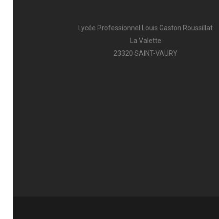
Lycée Professionnel Louis Gaston Roussillat
La Valette
23320 SAINT-VAURY