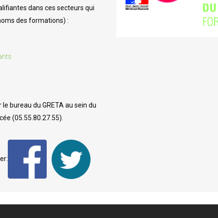
ifiantes dans ces secteurs qui
SSISTANTE SOCIALE
 noms des formations) :
ants
L : PRÉPA CONCOURS SÉCURITÉ
»
LIQUE
LE RÉSEAU DES POSSIBLES
r le bureau du GRETA au sein du
ycée (05.55.80.27.55).
er: