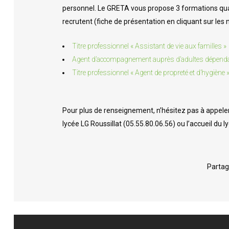
personnel. Le GRETA vous propose 3 formations qual
AFFECTATION & INSCRIPTION
L’A
recrutent (fiche de présentation en cliquant sur les
INTENDANCE
Titre professionnel « Assistant de vie aux familles »
Agent d’accompagnement auprès d’adultes dépend
FCI
Titre professionnel « Agent de propreté et d’hygiène 
PUB
Pour plus de renseignement, n’hésitez pas à appele
lycée LG Roussillat (05.55.80.06.56) ou l’accueil du l
Partag