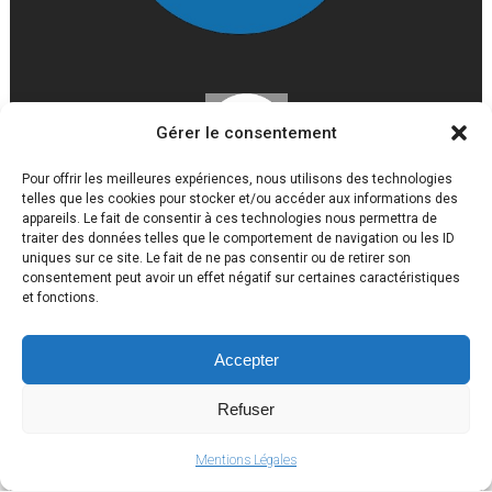
Gérer le consentement
Pour offrir les meilleures expériences, nous utilisons des technologies
telles que les cookies pour stocker et/ou accéder aux informations des
appareils. Le fait de consentir à ces technologies nous permettra de
traiter des données telles que le comportement de navigation ou les ID
uniques sur ce site. Le fait de ne pas consentir ou de retirer son
consentement peut avoir un effet négatif sur certaines caractéristiques
et fonctions.
Accepter
Lycée Louis Gaston Roussillat 2017 © Tous droits réservés
Mentions légales
Refuser
Politique de confidentialité
Mentions Légales
Ce site est une réalisation de
Peacnet
et
Peaccom