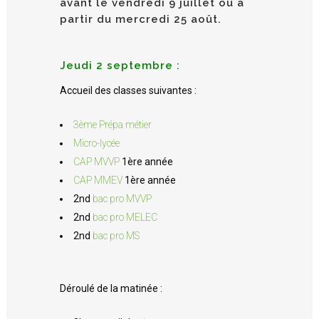
avant le vendredi 9 juillet ou à
partir du mercredi 25 août.
Jeudi 2 septembre :
Accueil des classes suivantes :
3ème Prépa métier
Micro-lycée
CAP MVVP
1ère année
CAP MMEV
1ère année
2nd
bac pro MVVP
2nd
bac pro MELEC
2nd
bac pro MS
Déroulé de la matinée :