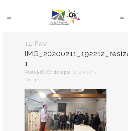
14 Fév
IMG_20200211_192212_resiz
1
Posté à 09:35h
dans
par
Cécile VASSY
Partager