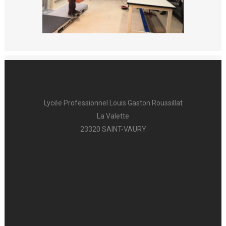
Lycée Professionnel Louis Gaston Roussillat
La Valette
23320 SAINT-VAURY