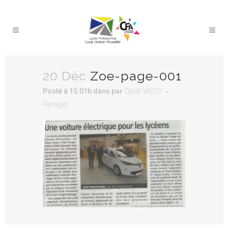
20 Déc
Zoe-page-001
Posté à 15:01h
dans
par
Cécile VASSY
Partager