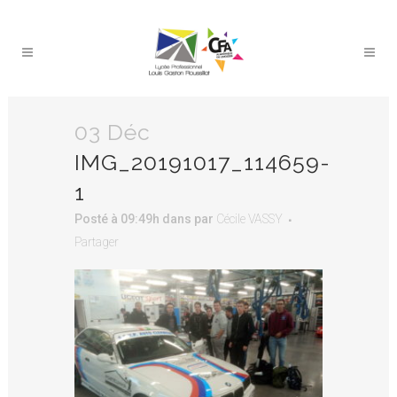
03 Déc
IMG_20191017_114659-
1
Posté à 09:49h
dans
par
Cécile VASSY
Partager