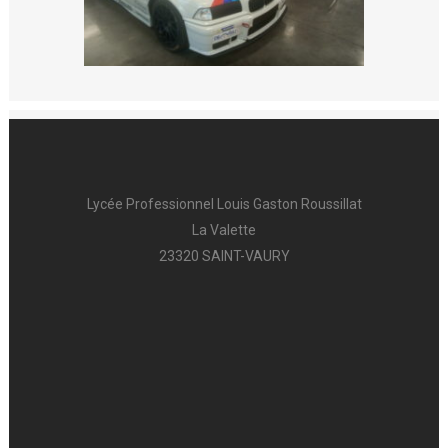
Lycée Professionnel Louis Gaston Roussillat
La Valette
23320 SAINT-VAURY