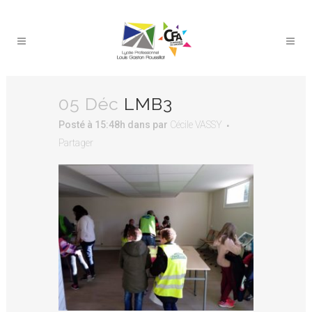
05 Déc
LMB3
Posté à 15:48h
dans
par
Cécile VASSY
Partager