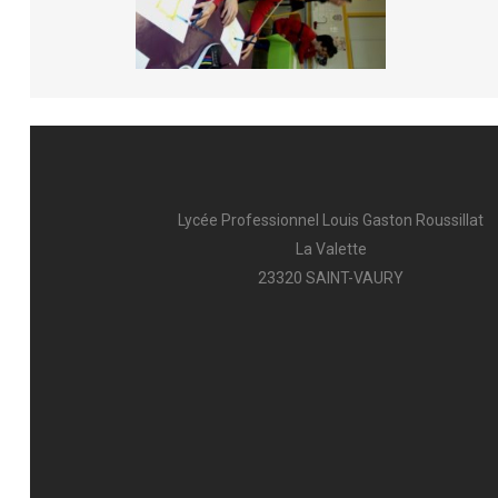
AFFECTATION & INSCRIPTION
L’A
INTENDANCE
FCI
PUB
Lycée Professionnel Louis Gaston Roussillat
La Valette
23320 SAINT-VAURY