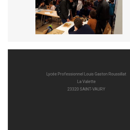
AFFECTATION & INSCRIPTION
L’A
INTENDANCE
FCI
PUB
Lycée Professionnel Louis Gaston Roussillat
La Valette
23320 SAINT-VAURY