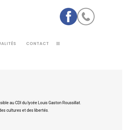
ALITÉS
CONTACT
e
PÉRIODES DE FORMATIONS EN
FORMATIONS INDUSTRIELLES ET
MILIEU PROFESSIONNEL
TERTIAIRES
ible au CDI du lycée Louis Gaston Roussillat.
DOC
FORMATIONS « AIDE À LA
s cultures et des libertés.
PERSONNE »
FORMATIONS « AGENT PROPRETÉ
HYGIÈNE »