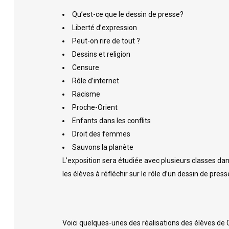
AFFECTATION & INSCRIPTION
L’A
Qu’est-ce que le dessin de presse?
Liberté d’expression
INTENDANCE
Peut-on rire de tout ?
Dessins et religion
Censure
FCI
PUB
Rôle d’internet
Racisme
Proche-Orient
Enfants dans les conflits
Droit des femmes
Sauvons la planète
L’exposition sera étudiée avec plusieurs classes dans
les élèves à réfléchir sur le rôle d’un dessin de presse
Voici quelques-unes des réalisations des élèves de 