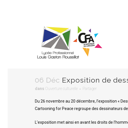
06 Déc
Exposition de dess
dans
Ouverture culturelle
Partager
LE MOT DU PROVISEUR
MÉTIERS DE L’ÉLECTRICITÉ ET DE
LA 
MAI
SES ENVIRONNEMENTS CONNECTÉS
OPT
Du 26 novembre au 20 décembre, l’exposition « Dessin
LES ÉQUIPES
LE 
MAINTENANCE DES VÉHICULES
MAI
Cartooning for Peace regroupe des dessinateurs de 
OPTION VOITURES PARTICULIÈRES
D’E
LE PROJET D’ÉTABLISSEMENT
L’I
L’exposition met ainsi en avant les droits de l’hom
MÉTIERS DE LA SÉCURITÉ
FONCTIONNEMENT DU LYCÉE
INF