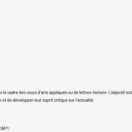
SSISTANTE SOCIALE
L : PRÉPA CONCOURS SÉCURITÉ
LIQUE
LE RÉSEAU DES POSSIBLES
 le cadre des cours d’arts appliqués ou de lettres-histoire. L’objectif e
 et de développer leur esprit critique sur l’actualité.
CAP1 :