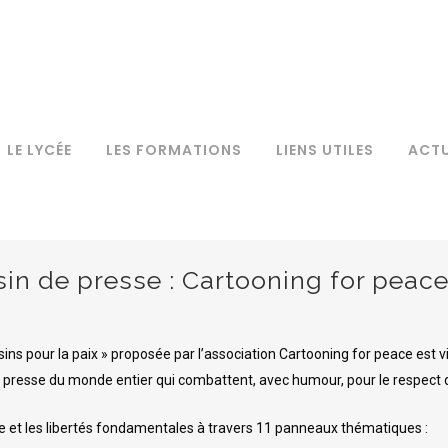
LE LYCÉE
LES FORMATIONS
LIENS UTILES
ACTU
in de presse : Cartooning for peac
VIE SCOLAIRE
NTENANCE DES VÉHICULES
FONCTIONNEMENT DU CDI
ION VOITURES PARTICULIÈRES
PRÉSENTATION UFA
s pour la paix » proposée par l’association Cartooning for peace est vis
RESTAURANT SCOLAIRE
PORTAIL DOCUMENTAIRE E-SI
NTENANCE DES MATÉRIELS
LES FORMATIONS UFA
presse du monde entier qui combattent, avec humour, pour le respect de
SPACES VERTS
NTERNAT
LIRE L’ACTU
LE RÈGLEMENT INTÉRIEUR
me et les libertés fondamentales à travers 11 panneaux thématiques :
IRMERIE