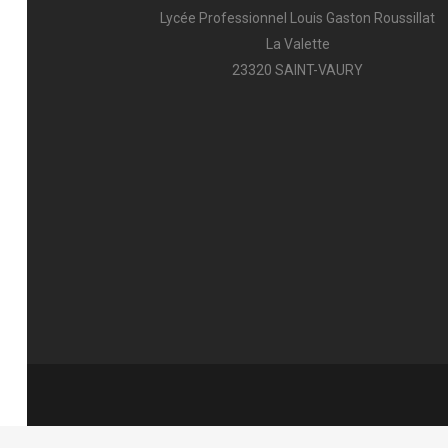
Lycée Professionnel Louis Gaston Roussillat
La Valette
23320 SAINT-VAURY